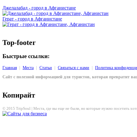
Джелалабад - город в Афганистане
Герат - город в Афганистане
Top-footer
Быстрые ссылки:
Главная
|
Места
|
Статьи
|
Связаться с нами
|
Политика конфиденци
Сайт с полезной информацией для туристов, которая превратит в
Копирайт
© 2015 TripSoul | Места, где вы еще не были, но которые нужно посетить хот