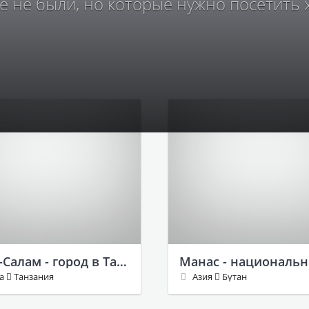
е не были, но которые нужно посетить 
Дар-эс-Салам - город в Танзании
ка
Танзания
Азия
Бутан