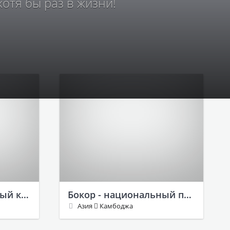
хотя бы раз в жизни!
Манас - национальный королевский парк в Бутане
Бокор - национальный парк в Камбодже
Азия
Камбоджа