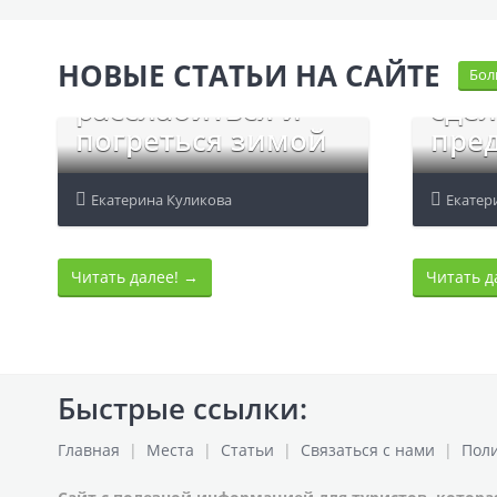
10 
НОВЫЕ СТАТЬИ НА САЙТЕ
30 мест, чтобы
мест
Бол
расслабиться и
сдел
погреться зимой
пре
Екатерина Куликова
Екатер
Читать далее!
→
Читать д
Быстрые ссылки:
Главная
|
Места
|
Статьи
|
Связаться с нами
|
Пол