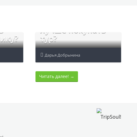
Туроператор или
турагентство: где
ь
лучше покупать
ику?
тур?
Дарья Добрынина
Читать далее!
→