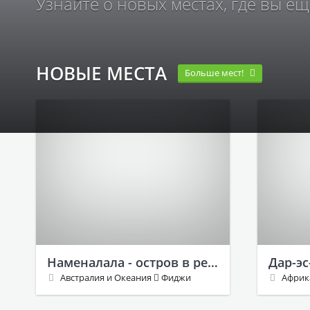
Узнайте о новых местах, где вы ещ
НОВЫЕ МЕСТА
Больше мест!
Наменалала - остров в республике Фиджи
Австралия и Океания
Фиджи
Афри