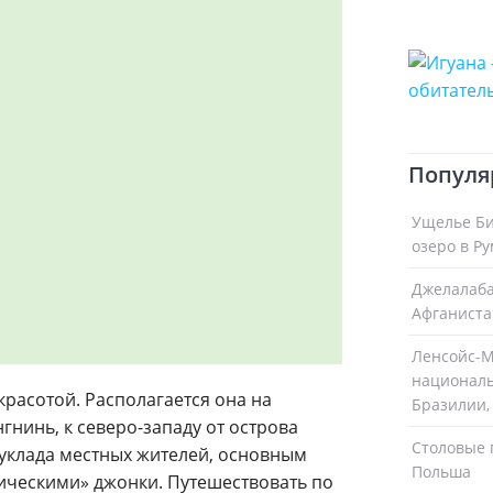
Популя
Ущелье Би
озеро в Р
Джелалабад
Афганиста
Ленсойc-М
националь
красотой. Располагается она на
Бразилии,
гнинь, к северо-западу от острова
Столовые 
 уклада местных жителей, основным
Польша
сическими» джонки. Путешествовать по