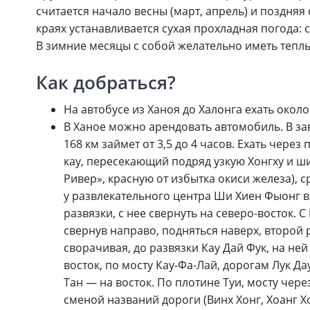
считается начало весны (март, апрель) и поздняя о
краях устанавливается сухая прохладная погода: 
В зимние месяцы с собой желательно иметь тепл
Как добраться?
На автобусе из Ханоя до Халонга ехать около
В Ханое можно арендовать автомобиль. В зав
168 км займет от 3,5 до 4 часов. Ехать чере
кау, пересекающий подряд узкую Хонгху и ш
Ривер», красную от избытка окиси железа), 
у развлекательного центра Ши Хиен Фыонг вз
развязки, с нее свернуть на северо-восток. 
свернув направо, подняться наверх, второй 
сворачивая, до развязки Кау Дай Фук, на ней 
восток, по мосту Кау-Фа-Лай, дорогам Лук Дау
Тан — на восток. По плотине Туи, мосту через
сменой названий дороги (Винх Хонг, Хоанг Хо