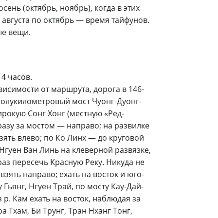
сень (октябрь, ноябрь), когда в этих
с августа по октябрь — время тайфунов.
ые вещи.
 4 часов.
исимости от маршрута, дорога в 146-
з полукилометровый мост Чуонг-Дуонг-
ирокую Сонг Хонг (местную «Ред-
сразу за мостом — направо; на развилке
ять влево; по Ко Линх — до круговой
С Нгуен Ван Линь на клеверной развязке,
раз пересечь Красную Реку. Никуда не
взять направо; ехать на восток и юго-
 Гьянг, Нгуен Трай, по мосту Кау-Дай-
 р. Кам ехать на восток, наблюдая за
а Тхам, Би Трунг, Тран Нханг Тонг,