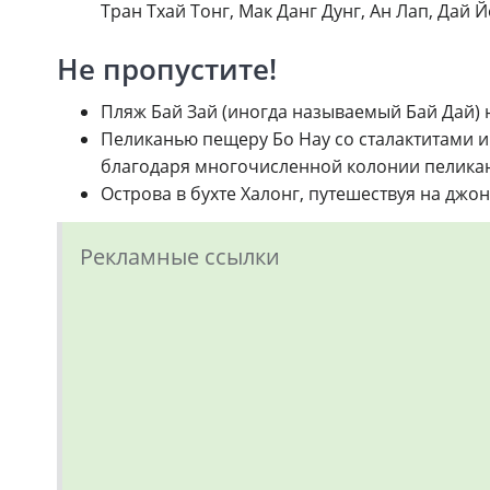
Тран Тхай Тонг, Мак Данг Дунг, Ан Лап, Дай Й
Не пропустите!
Пляж Бай Зай (иногда называемый Бай Дай) н
Пеликанью пещеру Бо Нау со сталактитами 
благодаря многочисленной колонии пеликан
Острова в бухте Халонг, путешествуя на джон
Рекламные ссылки