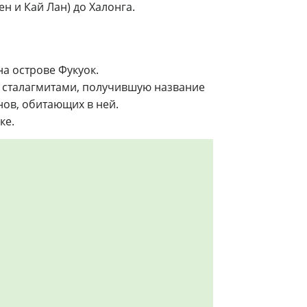
ен и Кай Лан) до Халонга.
а острове Фукуок.
и сталагмитами, получившую название
ов, обитающих в ней.
ке.