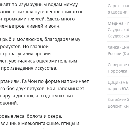
кользят по изумрудным водам между
Сарек - н
ние в них для путешественников не
в Швеции,
ют кромками пляжей. Здесь много
Медина - 
ем ветров, ливней и волн.
Саудовско
Саудовска
ов рыб и моллюсков, благодаря чему
родуктов. Но главной
Ханка (Син
трова: усилия эрозии,
России (Ки
 лет, увенчались ошеломительным
Северное 
 произведения искусства.
Норфолка 
ртаниям. Га Чои по форме напоминает
Цицикама 
о боя двух петухов. Вои напоминает
парк в ЮА
паруса джонок, а в одном из них
Китайский
говоний.
Волонг, К
овые леса, болота и озера,
различные млекопитающие, птицы и