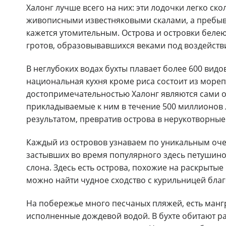
Халонг лучше всего на них: эти лодочки легко с
живописными известняковыми скалами, а пребыва
кажется утомительным. Острова и островки беле
гротов, образовывавшихся веками под воздействи
В неглубоких водах бухты плавает более 600 вид
национальная кухня кроме риса состоит из мореп
достопримечательностью Халонг являются сами ос
прикладываемые к ним в течение 500 миллионов
результатом, превратив острова в нерукотворные
Каждый из островов узнаваем по уникальным оче
застывших во время популярного здесь петушиног
слона. Здесь есть острова, похожие на раскрытые 
можно найти чудное сходство с курильницей бла
На побережье много песчаных пляжей, есть мангр
исполненные дождевой водой. В бухте обитают 