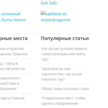
рные места
Популярные статьи
каз и Красное
Как лучше путешествовать:
умынии, Румыния
самостоятельно или взять
тур?
 - город в
не, Афганистан
Туроператор или
турагентство: где лучше
араньенсес -
покупать тур?
ный парк в
 Бразилия
Обзор самых опасных стран
горы в Польше,
10 идеальных мест, чтобы
сделать предложение