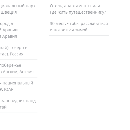
ациональный парк
Отель, апартаменты или...
 Швеция
Где жить путешественнику?
город в
30 мест, чтобы расслабиться
й Аравии,
и погреться зимой
я Аравия
кай) - озеро в
тае), Россия
побережье
в Англии, Англия
- национальный
Р, ЮАР
 заповедник панд
итай