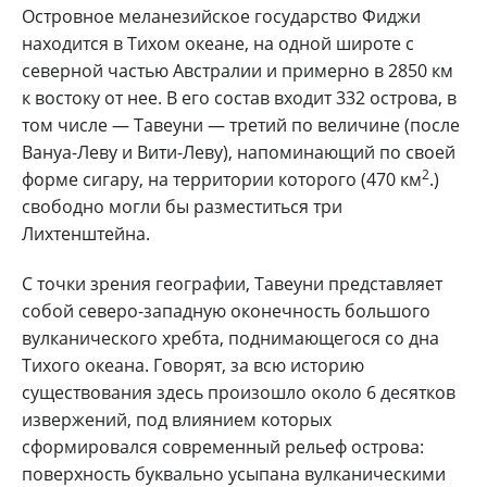
Островное меланезийское государство Фиджи
находится в Тихом океане, на одной широте с
северной частью Австралии и примерно в 2850 км
к востоку от нее. В его состав входит 332 острова, в
том числе — Тавеуни — третий по величине (после
Вануа-Леву и Вити-Леву), напоминающий по своей
2
форме сигару, на территории которого (470 км
.)
свободно могли бы разместиться три
Лихтенштейна.
С точки зрения географии, Тавеуни представляет
собой северо-западную оконечность большого
вулканического хребта‚ поднимающегося со дна
Тихого океана. Говорят, за всю историю
существования здесь произошло около 6 десятков
извержений, под влиянием которых
сформировался современный рельеф острова:
поверхность буквально усыпана вулканическими