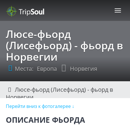
TripSoul!
Люсе-фьорд
(Лисефьорд) - фьорд в
Норвегии
Места:
Европа
Норвегия
Люсе-фьорд (Лисефьорд) - фьорд в
Норвегии
Перейти вниз к фотогалерее ↓
Нави
ОПИСАНИЕ ФЬОРДА